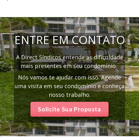
ENTRE EM CONTATO
A Direct Síndicos entende as dificuldade
mais presentes em seu condomínio.
Nós vamos te ajudar com isso. Agende
uma visita em seu condomínio e conheça
nosso trabalho.
Solicite Sua Proposta