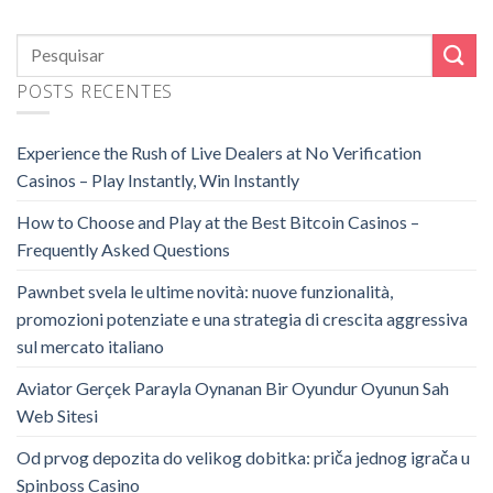
POSTS RECENTES
Experience the Rush of Live Dealers at No Verification
Casinos – Play Instantly, Win Instantly
How to Choose and Play at the Best Bitcoin Casinos –
Frequently Asked Questions
Pawnbet svela le ultime novità: nuove funzionalità,
promozioni potenziate e una strategia di crescita aggressiva
sul mercato italiano
Aviator Gerçek Parayla Oynanan Bir Oyundur Oyunun Sah
Web Sitesi
Od prvog depozita do velikog dobitka: priča jednog igrača u
Spinboss Casino