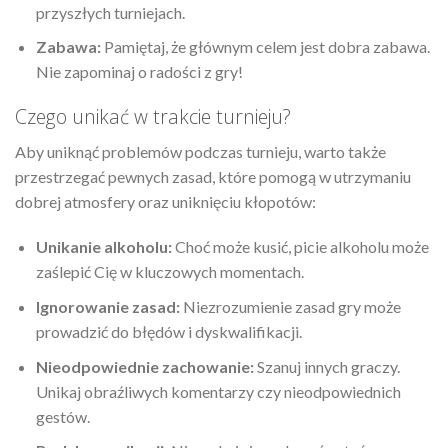
przyszłych turniejach.
Zabawa:
Pamiętaj, że głównym celem jest dobra zabawa.
Nie zapominaj o radości z gry!
Czego unikać w trakcie turnieju?
Aby uniknąć problemów podczas turnieju, warto także
przestrzegać pewnych zasad, które pomogą w utrzymaniu
dobrej atmosfery oraz uniknięciu kłopotów:
Unikanie alkoholu:
Choć może kusić, picie alkoholu może
zaślepić Cię w kluczowych momentach.
Ignorowanie zasad:
Niezrozumienie zasad gry może
prowadzić do błędów i dyskwalifikacji.
Nieodpowiednie zachowanie:
Szanuj innych graczy.
Unikaj obraźliwych komentarzy czy nieodpowiednich
gestów.